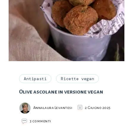
Antipasti
Ricette vegan
Olive ascolane in versione vegan
Annalaura Levantesi
2 Giugno 2025
su
3 commenti
Olive