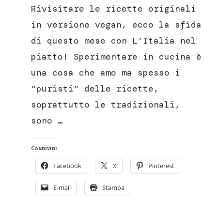
ascolane
Rivisitare le ricette originali
in
versione
in versione vegan, ecco la sfida
vegan
di questo mese con L’Italia nel
piatto! Sperimentare in cucina è
una cosa che amo ma spesso i
“puristi” delle ricette,
soprattutto le tradizionali,
sono …
Condividi:
Facebook
X
Pinterest
E-mail
Stampa