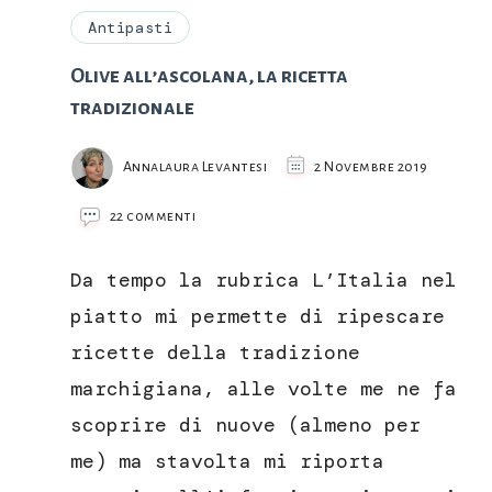
Antipasti
Olive all’ascolana, la ricetta
tradizionale
Annalaura Levantesi
2 Novembre 2019
su
22 commenti
Olive
all’ascolana,
Da tempo la rubrica L’Italia nel
la
ricetta
piatto mi permette di ripescare
tradizionale
ricette della tradizione
marchigiana, alle volte me ne fa
scoprire di nuove (almeno per
me) ma stavolta mi riporta