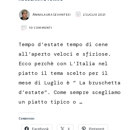
Annalaura Levantesi
2 Luglio 2021
su
10 commenti
Bruschetta
con
Tempo d’estate tempo di cene
paté
di
all’aperto veloci e sfiziose.
oliva
Ecco perchè con L’Italia nel
tenera
ascolana
piatto il tema scelto per il
e
mese di Luglio è ” La bruschetta
tonno
d’estate”. Come sempre scegliamo
un piatto tipico o …
Condividi:
Facebook
X
Pinterest