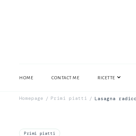
HOME
CONTACT ME
RICETTE
Homepage
Primi piatti
Lasagna radic
/
/
Primi piatti