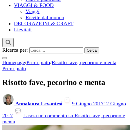
VIAGGI & FOOD
Viaggi
Ricette dal mondo
DECORAZIONI & CRAFT
Lievitati
Ricerca per:
Homepage
/
Primi piatti
/
Risotto fave, pecorino e menta
Primi piatti
Risotto fave, pecorino e menta
Annalaura Levantesi
9 Giugno 2017
12 Giugno
2017
Lascia un commento
su Risotto fave, pecorino e
menta