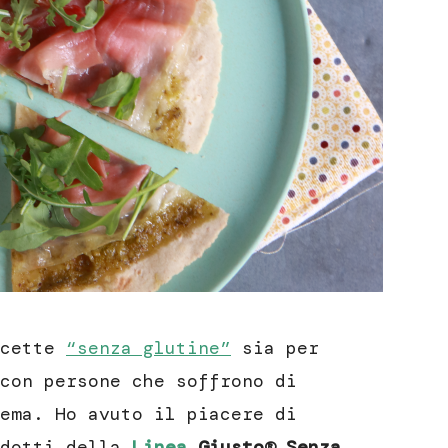
icette
“senza glutine”
sia per
con persone che soffrono di
ema. Ho avuto il piacere di
dotti della
Linea
Giusto® Senza