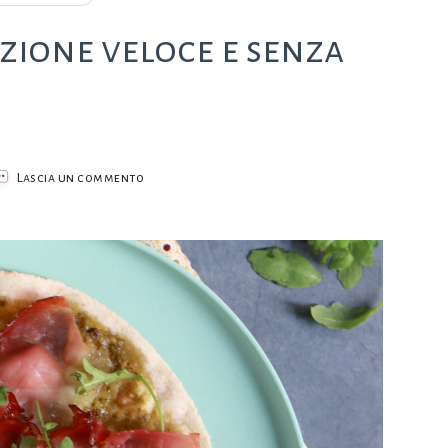
uzione veloce e senza
su
Lascia un commento
La
Piadipizza,
una
soluzione
veloce
e
senza
glutine