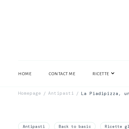
HOME
CONTACT ME
RICETTE
Homepage
Antipasti
La Piadipizza, u
/
/
Antipasti
Back to basic
Ricette g