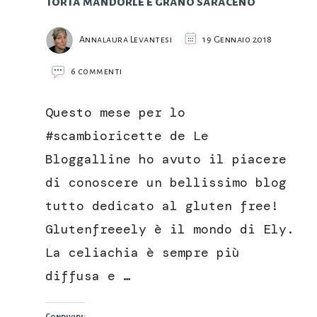
Torta mandorle e grano saraceno
Annalaura Levantesi
19 Gennaio 2018
su
6 commenti
Torta
mandorle
Questo mese per lo
e
grano
#scambioricette de Le
saraceno
Bloggalline ho avuto il piacere
di conoscere un bellissimo blog
tutto dedicato al gluten free!
Glutenfreeely è il mondo di Ely.
La celiachia è sempre più
diffusa e …
Condividi: