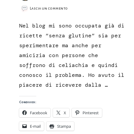
su
Lascia un commento
La
Piadipizza,
Nel blog mi sono occupata già di
una
soluzione
ricette “senza glutine” sia per
veloce
sperimentare ma anche per
e
senza
amicizia con persone che
glutine
soffrono di celiachia e quindi
conosco il problema. Ho avuto il
piacere di ricevere dalla …
Condividi:
Facebook
X
Pinterest
E-mail
Stampa