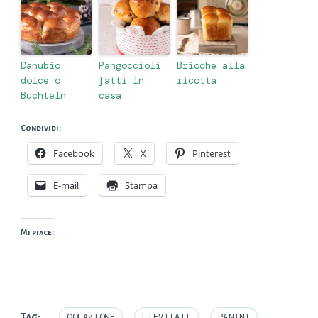
Danubio
Pangoccioli
Brioche alla
dolce o
fatti in
ricotta
Buchteln
casa
Condividi:
Facebook
X
Pinterest
E-mail
Stampa
Mi piace:
Tag:
COLAZIONE
LIEVITATI
PANINI