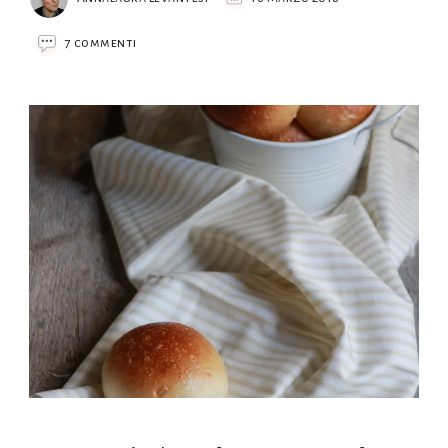
su
7 commenti
Panini
al
latte