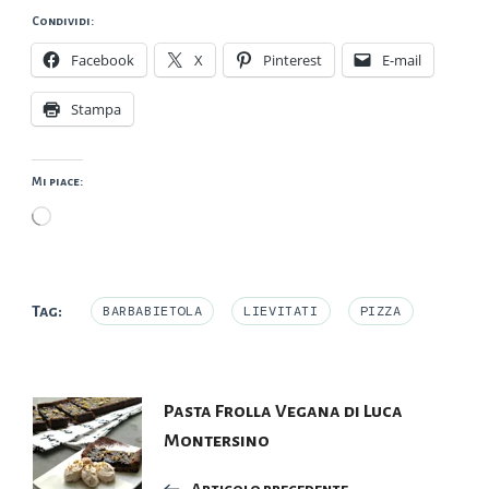
Condividi:
Facebook
X
Pinterest
E-mail
Stampa
Mi piace:
Caricamento
in
corso…
Tag:
BARBABIETOLA
LIEVITATI
PIZZA
Navigazione
Pasta Frolla Vegana di Luca
Montersino
articoli