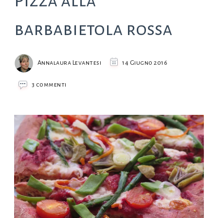
Pizza alla
barbabietola rossa
Annalaura Levantesi
14 Giugno 2016
su
3 commenti
Pizza
alla
barbabietola
rossa