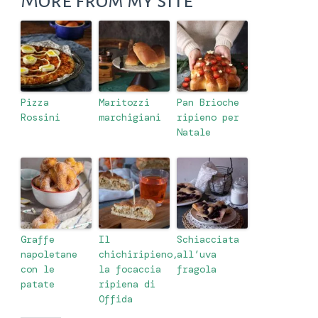
Pizza
Maritozzi
Pan Brioche
Rossini
marchigiani
ripieno per
Natale
Graffe
Il
Schiacciata
napoletane
chichiripieno,
all’uva
con le
la focaccia
fragola
patate
ripiena di
Offida