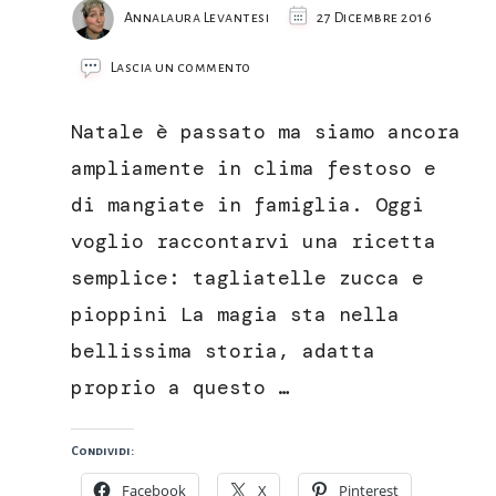
Annalaura Levantesi
27 Dicembre 2016
su
Lascia un commento
Tagliatelle
zucca
Natale è passato ma siamo ancora
e
pioppini
ampliamente in clima festoso e
di mangiate in famiglia. Oggi
voglio raccontarvi una ricetta
semplice: tagliatelle zucca e
pioppini La magia sta nella
bellissima storia, adatta
proprio a questo …
Condividi:
Facebook
X
Pinterest