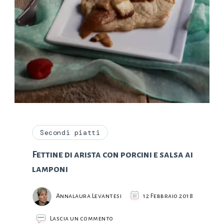
Secondi piatti
Fettine di arista con porcini e salsa ai
lamponi
Annalaura Levantesi
12 Febbraio 2018
su
Lascia un commento