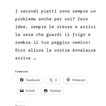
Fettine
di
I secondi piatti sono sempre un
arista
con
problema anche per voi? Zero
porcini
idee, sempre le stesse e arrivi
e
salsa
la sera che guardi il frigo e
ai
sembra il tuo peggior nemico!
lamponi
Ecco allora la vostra Annalaura
arriva …
Condividi:
Facebook
X
Pinterest
E-mail
Stampa