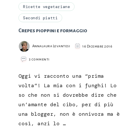
Ricette vegetariane
Secondi piatti
Crepes pioppini e formaggio
Annalaura Levantesi
16 Dicembre 2016
su
3 commenti
Crepes
pioppini
Oggi vi racconto una “prima
e
formaggio
volta”! La mia con i funghi! Lo
so che non si dovrebbe dire che
un’amante del cibo, per di più
una blogger, non è onnivora ma è
così, anzi lo …