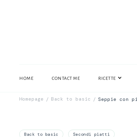
HOME
CONTACT ME
RICETTE
Homepage
Back to basic
Seppie con p
/
/
Back to basic
Secondi piatti