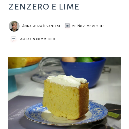
zenzero e lime
Annalaura Levantesi
20 Novembre 2016
su
Lascia un commento
Fluffosa
papaya
zenzero
e
lime