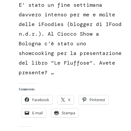
papaya
E’ stato un fine settimana
zenzero
e
davvero intenso per me e molte
lime
delle iFoodies (blogger di IFood
n.d.r.). Al Ciocco Show a
Bologna c’è stato uno
showcooking per la presentazione
del libro “Le Fluffose“. Avete
presente? …
Condividi:
Facebook
X
Pinterest
E-mail
Stampa