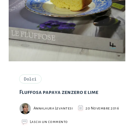
Dolci
Fluffosa papaya zenzero e lime
Annalaura Levantesi
20 Novembre 2016
su
Lascia un commento
Fluffosa