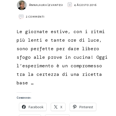
Annalaura Levantesi
4 Agosto 2016
su
2 commenti
Fluffosa
cocco
Le giornate estive, con i ritmi
e
lime
più lenti e tante ore di luce,
sono perfette per dare libero
sfogo alle prove in cucina! Oggi
l’esperimento è un compromesso
tra la certezza di una ricetta
base …
Condividi:
Facebook
X
Pinterest