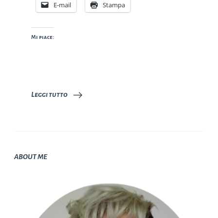
E-mail
Stampa
Mi piace:
Leggi tutto
ABOUT ME