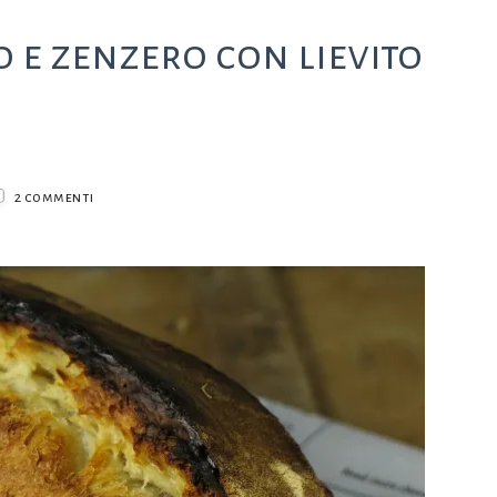
 e zenzero con lievito
su
2 commenti
Pane
allo
yogurt
greco
e
zenzero
con
lievito
madre