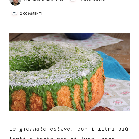
su
2 commenti
Fluffosa
cocco
e
lime
Le
giornate estive
, con i ritmi più