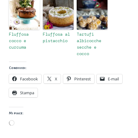
Fluffosa
Fluffosa al
Tartufi
cocco e
pistacchio
albicocche
curcuma
secche e
cocco
Condividi:
Facebook
X
Pinterest
E-mail
Stampa
Mi piace:
Caricamento
in
corso…