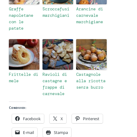
Graffe
Scroccafusi
Arancine di
napoletane
marchigiani
carnevale
con le
marchigiane
patate
Frittelle di
Ravioli di
Castagnole
mele
castagne e
alla ricotta
frappe di
senza burro
carnevale
Condividi:
Facebook
X
Pinterest
E-mail
Stampa