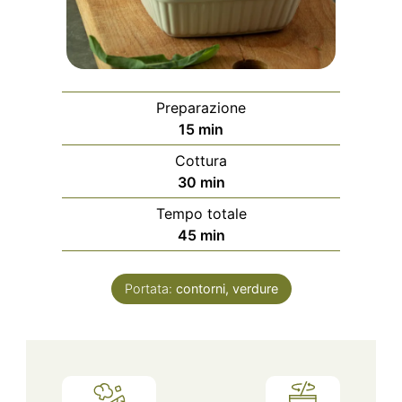
Preparazione
minuti
15
min
Cottura
minuti
30
min
Tempo totale
minuti
45
min
Portata:
contorni, verdure