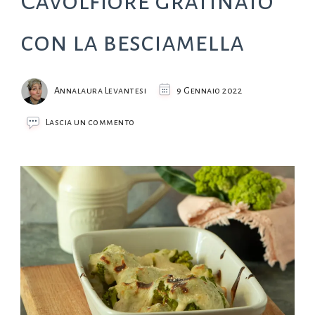
Cavolfiore gratinato
con la besciamella
Annalaura Levantesi
9 Gennaio 2022
su
Lascia un commento
Cavolfiore
gratinato
con
la
besciamella