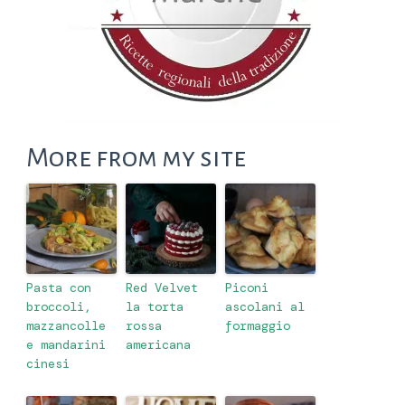
More from my site
Pasta con
Red Velvet
Piconi
broccoli,
la torta
ascolani al
mazzancolle
rossa
formaggio
e mandarini
americana
cinesi