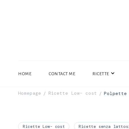
HOME
CONTACT ME
RICETTE
Homepage
Ricette Low- cost
Polpette
/
/
Ricette Low- cost
Ricette senza lattos