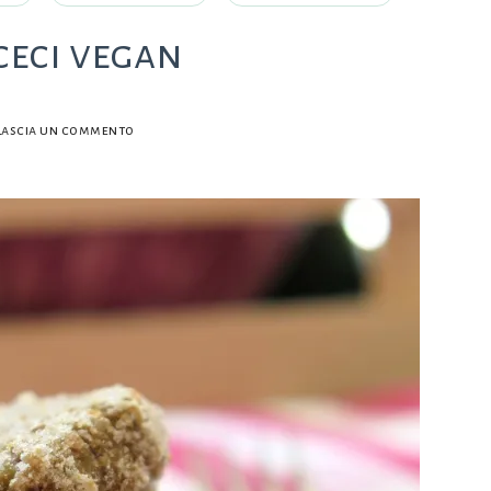
ceci vegan
su
Lascia un commento
Polpette
melanzane
e
ceci
vegan