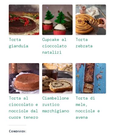
Torta
Cupcake al
Torta
gianduia
cioccolato
zebrata
natalizi
Torta al
Ciambellone
Torta di
cioccolato e
rustico
mele,
nocciole dal
marchigiano
nocciole e
cuore tenero
avena
Condividi: