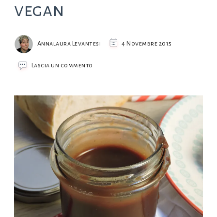
vegan
Annalaura Levantesi
4 Novembre 2015
su
Lascia un commento
Crema
di
nocciole
vegan