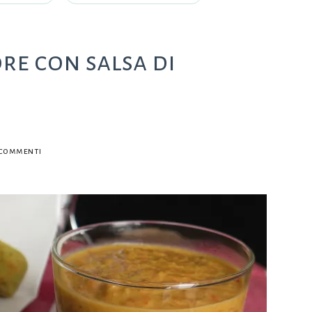
re con salsa di
su
 commenti
Crocchette
di
cavolfiore
con
salsa
di
peperoni