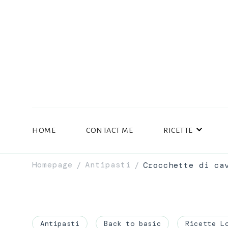
HOME
CONTACT ME
RICETTE
Homepage
Antipasti
Crocchette di ca
/
/
Antipasti
Back to basic
Ricette L