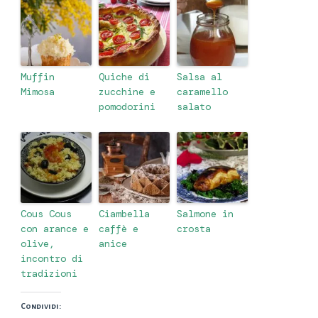
Muffin
Quiche di
Salsa al
Mimosa
zucchine e
caramello
pomodorini
salato
Cous Cous
Ciambella
Salmone in
con arance e
caffè e
crosta
olive,
anice
incontro di
tradizioni
Condividi: