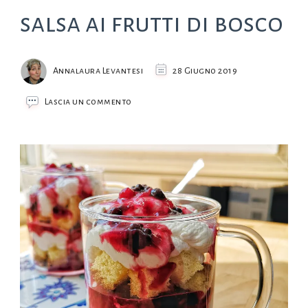
salsa ai frutti di bosco
Annalaura Levantesi
28 Giugno 2019
su
Lascia un commento
Trifle
cheese
cake
con
salsa
ai
frutti
di
bosco