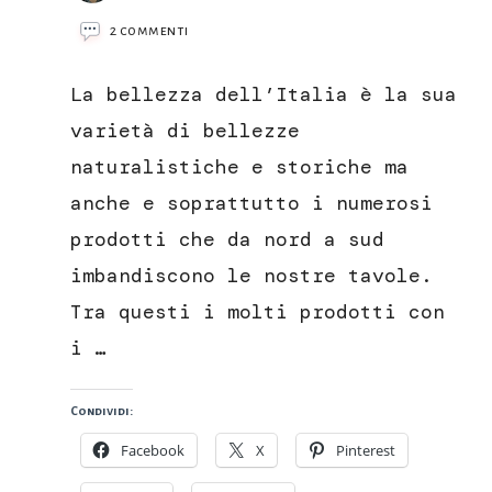
su
2 commenti
Galette
bretonne
La bellezza dell’Italia è la sua
con
casciotta
varietà di bellezze
d’Urbino
naturalistiche e storiche ma
DOP
anche e soprattutto i numerosi
prodotti che da nord a sud
imbandiscono le nostre tavole.
Tra questi i molti prodotti con
i …
Condividi:
Facebook
X
Pinterest