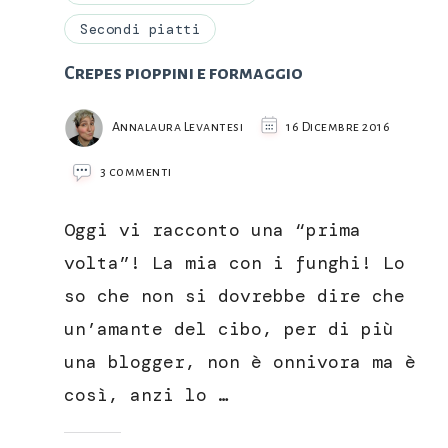
Secondi piatti
Crepes pioppini e formaggio
Annalaura Levantesi
16 Dicembre 2016
su
3 commenti
Crepes
pioppini
Oggi vi racconto una “prima
e
formaggio
volta”! La mia con i funghi! Lo
so che non si dovrebbe dire che
un’amante del cibo, per di più
una blogger, non è onnivora ma è
così, anzi lo …