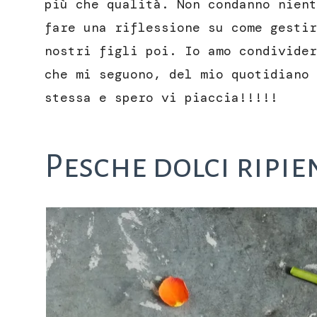
più che qualità. Non condanno nient
fare una riflessione su come gestir
nostri figli poi. Io amo condivider
che mi seguono, del mio quotidiano 
stessa e spero vi piaccia!!!!!
Pesche dolci ripie