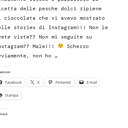
ripiene
di
icetta delle pesche dolci ripiene
cioccolata
i cioccolata che vi avevo mostrato
elle stories di Instagram!!! Non le
vete viste?? Non mi seguite su
nstagram?? Male!!!
Scherzo
vviamente, non ho …
dividi:
Facebook
X
Pinterest
E-mail
Stampa
piace: