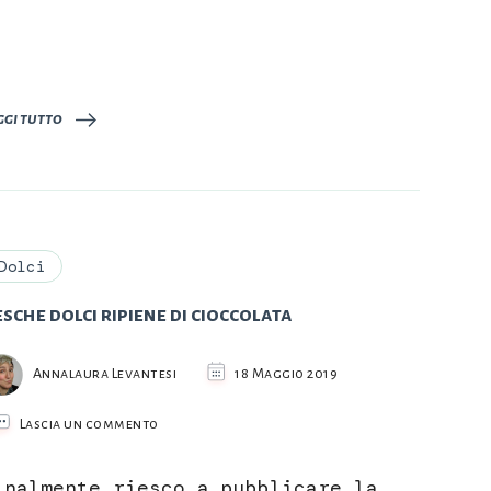
ggi tutto
Dolci
sche dolci ripiene di cioccolata
Annalaura Levantesi
18 Maggio 2019
su
Lascia un commento
Pesche
dolci
inalmente riesco a pubblicare la