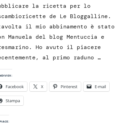
giapponesi
ubblicare la ricetta per lo
con
scambioricette de Le Bloggalline.
crema
di
tavolta il mio abbinamento è stato
nocciole
on Manuela del blog Mentuccia e
resmarino. Ho avuto il piacere
ecentemente, al primo raduno …
dividi:
Facebook
X
Pinterest
E-mail
Stampa
piace: