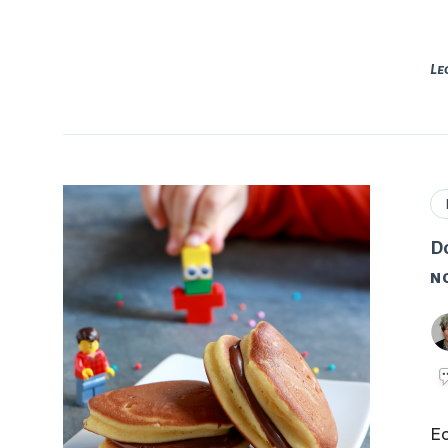
Le
Do
n
E