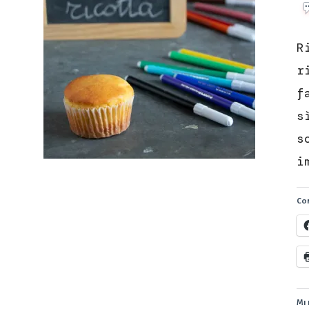
R
r
f
s
s
i
Con
Mi 