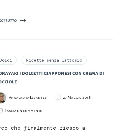
ggi tutto
Dolci
Ricette senza lattosio
rayaki i dolcetti giapponesi con crema di
occiole
Annalaura Levantesi
27 Maggio 2018
su
Lascia un commento
Dorayaki
i
cco che finalmente riesco a
dolcetti