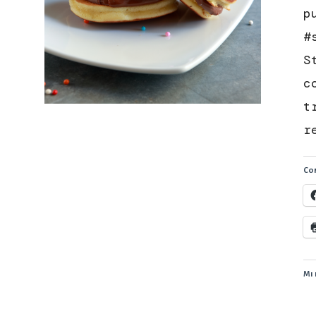
p
#
S
c
t
r
Con
Mi 