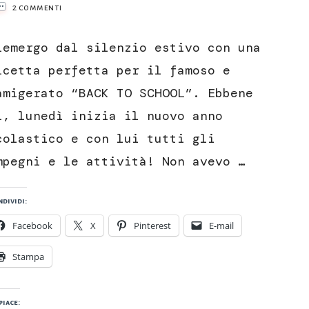
su
2 commenti
Muffin
alla
iemergo dal silenzio estivo con una
ricotta
con
icetta perfetta per il famoso e
cuore
amigerato “BACK TO SCHOOL”. Ebbene
morbido
di
ì, lunedì inizia il nuovo anno
cioccolata
colastico e con lui tutti gli
mpegni e le attività! Non avevo …
dividi:
Facebook
X
Pinterest
E-mail
Stampa
piace: