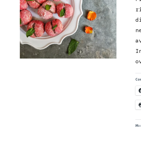
r
d
n
a
I
o
Con
Mi 