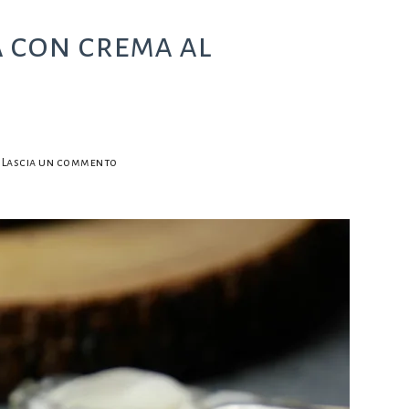
a con crema al
su
Lascia un commento
Tortine
di
carote
viola
con
crema
al
formaggio