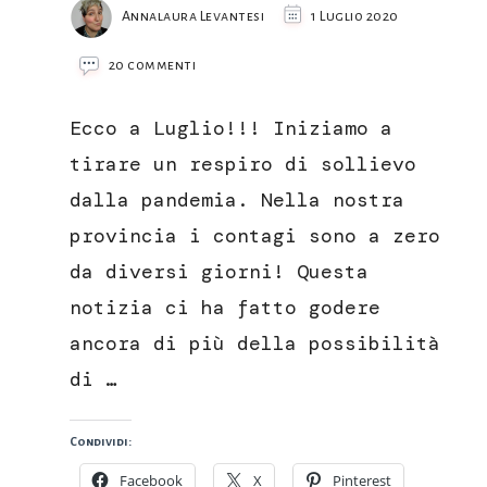
Annalaura Levantesi
1 Luglio 2020
su
20 commenti
Insalata
di
Ecco a Luglio!!! Iniziamo a
patate
rosse
tirare un respiro di sollievo
di
dalla pandemia. Nella nostra
colfiorito
con
provincia i contagi sono a zero
pomodori
da diversi giorni! Questa
e
cipolla
notizia ci ha fatto godere
ancora di più della possibilità
di …
Condividi:
Facebook
X
Pinterest