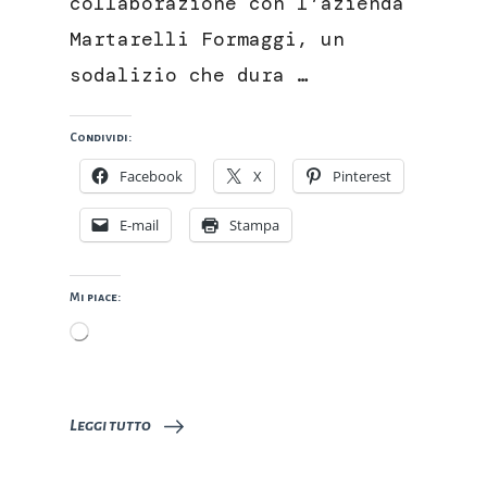
collaborazione con l’azienda
Martarelli Formaggi, un
sodalizio che dura …
Condividi:
Facebook
X
Pinterest
E-mail
Stampa
Mi piace:
Caricamento
in
corso…
Leggi tutto