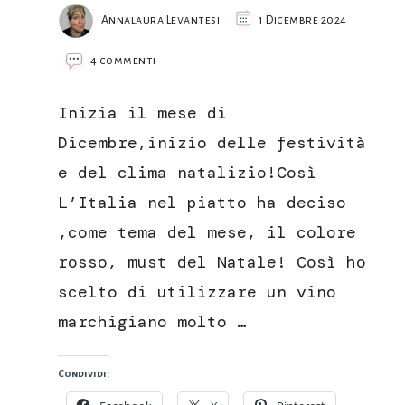
Annalaura Levantesi
1 Dicembre 2024
su
4 commenti
Pere
al
Inizia il mese di
vino
rosso
Dicembre,inizio delle festività
e del clima natalizio!Così
L’Italia nel piatto ha deciso
,come tema del mese, il colore
rosso, must del Natale! Così ho
scelto di utilizzare un vino
marchigiano molto …
Condividi: