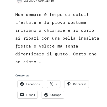
su
Lascia un commento
Insalata
spinacino,
Non sempre è tempo di dolci!
avocado
e
L’estate e la prova costume
fragole
iniziano a chiamare e io corro
ai ripari con una bella insalata
fresca e veloce ma senza
dimenticare il gusto! Certo che
se siete …
Condividi:
Facebook
X
Pinterest
E-mail
Stampa