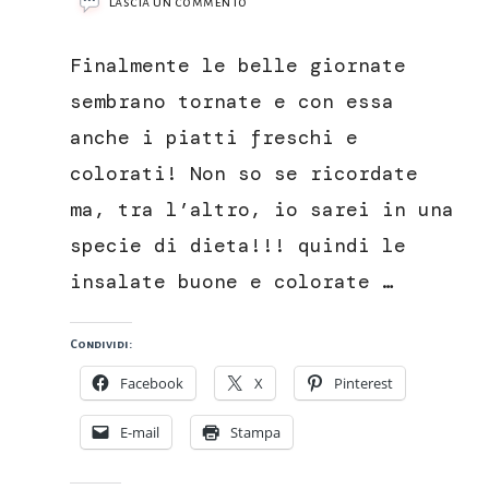
su
Lascia un commento
Insalata
di
Finalmente le belle giornate
salmone
con
sembrano tornate e con essa
pompelmo
anche i piatti freschi e
rosa
e
colorati! Non so se ricordate
avocado
ma, tra l’altro, io sarei in una
specie di dieta!!! quindi le
insalate buone e colorate …
Condividi:
Facebook
X
Pinterest
E-mail
Stampa