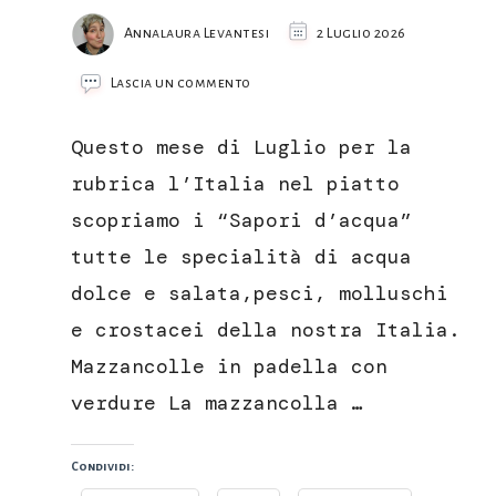
Annalaura Levantesi
2 Luglio 2026
su
Lascia un commento
Mazzancolle
in
Questo mese di Luglio per la
padella
con
rubrica l’Italia nel piatto
verdure
scopriamo i “Sapori d’acqua”
tutte le specialità di acqua
dolce e salata,pesci, molluschi
e crostacei della nostra Italia.
Mazzancolle in padella con
verdure La mazzancolla …
Condividi: