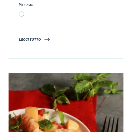
Mi piace:
Caricamento
in
corso…
Leggi tutto