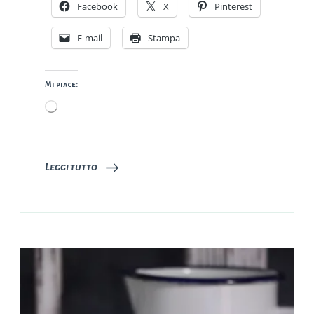
Facebook
X
Pinterest
E-mail
Stampa
Mi piace:
Caricamento
in
corso…
Leggi tutto