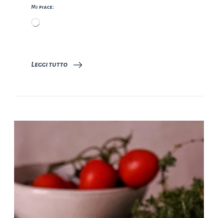
Mi piace:
Caricamento
in
corso…
Leggi tutto