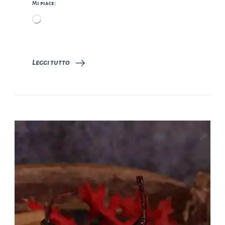
Mi piace:
Caricamento
in
corso…
Leggi tutto