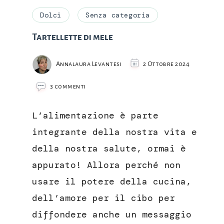
Dolci
Senza categoria
Tartellette di mele
Annalaura Levantesi
2 Ottobre 2024
su
3 commenti
Tartellette
di
L’alimentazione è parte
mele
integrante della nostra vita e
della nostra salute, ormai è
appurato! Allora perché non
usare il potere della cucina,
dell’amore per il cibo per
diffondere anche un messaggio