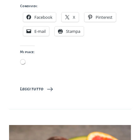
Condividi:
Facebook
X
Pinterest
E-mail
Stampa
Mi piace:
Caricamento
in
corso…
Leggi tutto