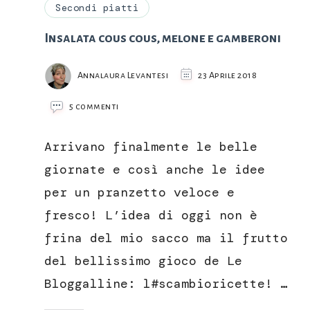
Secondi piatti
Insalata cous cous, melone e gamberoni
Annalaura Levantesi
23 Aprile 2018
su
5 commenti
Insalata
cous
Arrivano finalmente le belle
cous,
melone
giornate e così anche le idee
e
per un pranzetto veloce e
gamberoni
fresco! L’idea di oggi non è
frina del mio sacco ma il frutto
del bellissimo gioco de Le
Bloggalline: l#scambioricette! …