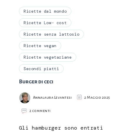
Ricette dal mondo
Ricette Low- cost
Ricette senza lattosio
Ricette vegan
Ricette vegetariane
Secondi piatti
Burger di ceci
Annalaura Levantesi
2 Maggio 2025
su
2 commenti
Burger
di
Gli hamburger sono entrati
ceci