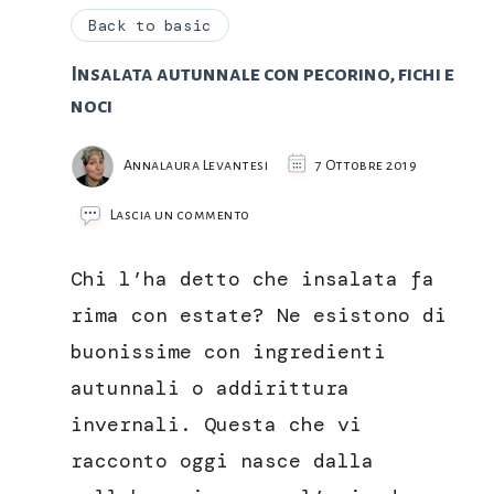
Back to basic
Insalata autunnale con pecorino, fichi e
noci
Annalaura Levantesi
7 Ottobre 2019
su
Lascia un commento
Insalata
autunnale
Chi l’ha detto che insalata fa
con
pecorino,
rima con estate? Ne esistono di
fichi
buonissime con ingredienti
e
noci
autunnali o addirittura
invernali. Questa che vi
racconto oggi nasce dalla