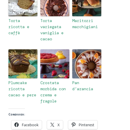
Torta
Torta
Maritozzi
ricotta e
variegata
marchigiani
caffè
vaniglia e
cacao
Plumcake
Crostata
Pan
ricotta
morbida con
d’arancia
cacao e pere
crema e
fragole
Condividi:
Facebook
X
Pinterest