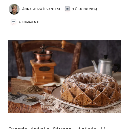
Annalaura Levantesi
3 Giugno 2024
su
4 commenti
Ciambella
caffè
e
anice