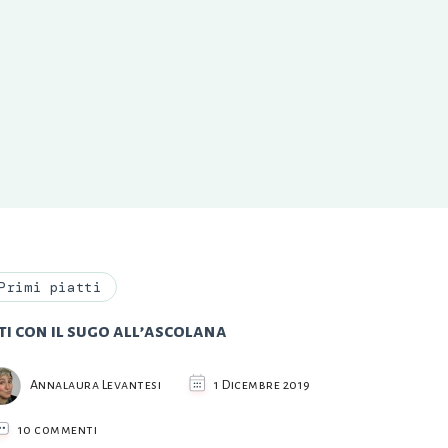
Primi piatti
ti con il sugo all’ascolana
Annalaura Levantesi
1 Dicembre 2019
su
10 commenti