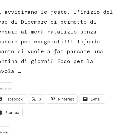
Ziti
con
i avvicinano le feste, l’inizio del
il
sugo
ese di Dicembre ci permette di
all’ascolana
ensare al menù natalizio senza
assare per esagerati!!! Infondo
uanto ci vuole a far passare una
entina di giorni? Ecco per la
avola …
dividi:
Facebook
X
Pinterest
E-mail
Stampa
piace: