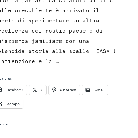
opo la fantastica colatura di alici
pomodorini
e
elle orecchiette è arrivato il
pistacchi
oneto di sperimentare un altra
ccellenza del nostro paese e di
n’azienda familiare con una
plendida storia alla spalle: IASA !
’attenzione e la …
dividi:
Facebook
X
Pinterest
E-mail
Stampa
piace: