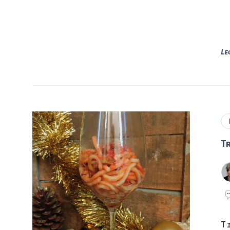
Le
T
T