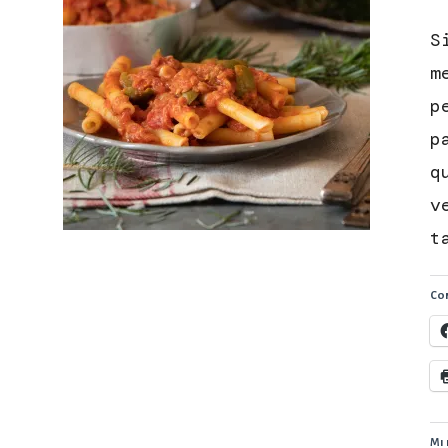
S
m
p
p
q
v
t
Con
Mi 