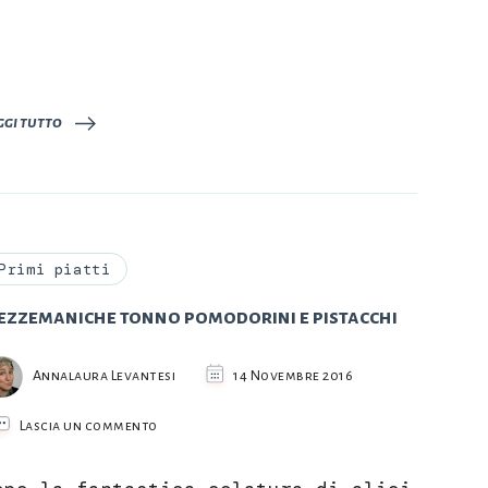
ggi tutto
Primi piatti
ezzemaniche tonno pomodorini e pistacchi
Annalaura Levantesi
14 Novembre 2016
su
Lascia un commento
Mezzemaniche
tonno