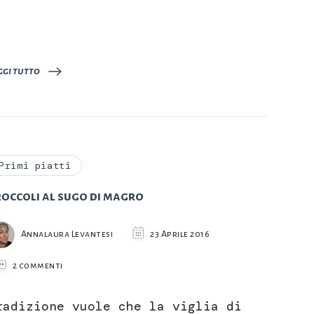
ggi tutto
Primi piatti
roccoli al sugo di magro
Annalaura Levantesi
23 Aprile 2016
su
2 commenti
Troccoli
al
radizione vuole che la viglia di
sugo