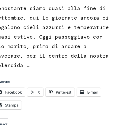
di
onostante siamo quasi alla fine di
tonno
con
ettembre, qui le giornate ancora ci
riso
egalano cieli azzurri e temperature
venere,
frutta
uasi estive. Oggi passeggiavo con
esotica
io marito, prima di andare a
e
salsa
avorare, per il centro della nostra
al
plendida …
sesamo
dividi:
Facebook
X
Pinterest
E-mail
Stampa
piace: