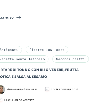
ggi tutto
Antipasti
Ricette Low- cost
Ricette senza lattosio
Secondi piatti
rtare di tonno con riso venere, frutta
otica e salsa al sesamo
Annalaura Levantesi
20 Settembre 2016
su
Lascia un commento
Tartare