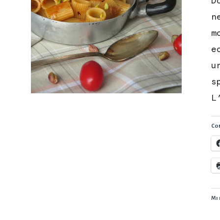
D
n
m
e
u
s
L
Con
Mi 