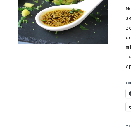
N
s
r
q
m
l
s
Con
Mi 