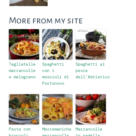
More from my site
Tagliatelle
Spaghetti
Spaghetti al
mazzancolle
con i
pesce
e melograno
moscioli di
dell’Adriatico
Portonovo
Pasta con
Mezzemaniche
Mazzancolle
broccoli,
mazzancolle
in padella