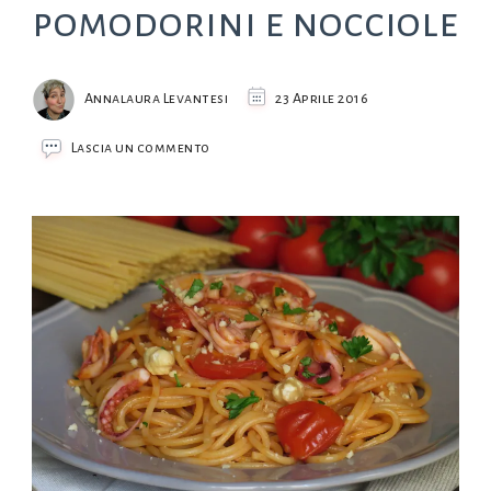
pomodorini e nocciole
Annalaura Levantesi
23 Aprile 2016
su
Lascia un commento
Spaghetti
totani,
pomodorini
e
nocciole