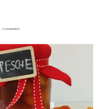
su
7 commenti
Pesche
sciroppate