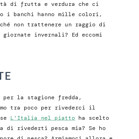
tà di frutta e verdura che ci
o i banchi hanno mille colori,
ché non trattenere un raggio di
 giornate invernali? Ed eccomi
te
 per la stagione fredda,
mo tra poco per rivederci il
ese
L’Italia nel piatto
ha scelto
a di rivederti pesca mia? Se ho
pore di…pesca? Armiamoci allora e