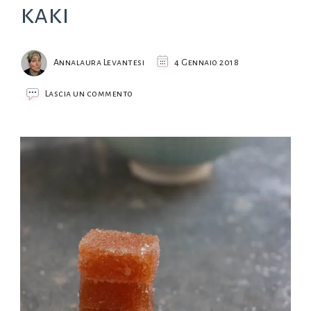
kaki
Annalaura Levantesi
4 Gennaio 2018
su
Lascia un commento
Caramelle
gommose
ai
kaki