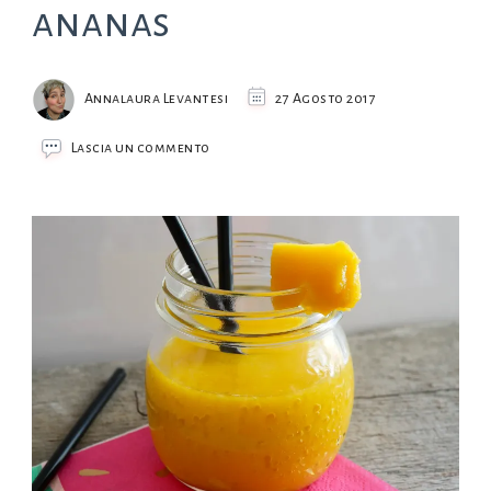
ananas
Annalaura Levantesi
27 Agosto 2017
su
Lascia un commento
Smoothie
mango
e
ananas