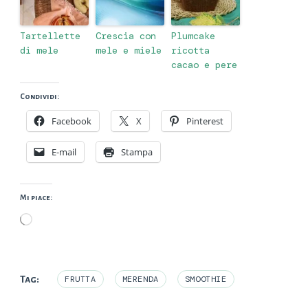
Tartellette
Crescia con
Plumcake
di mele
mele e miele
ricotta
cacao e pere
Condividi:
Facebook
X
Pinterest
E-mail
Stampa
Mi piace:
Caricamento
in
corso…
Tag:
FRUTTA
MERENDA
SMOOTHIE