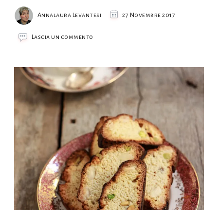
Annalaura Levantesi
27 Novembre 2017
su
Lascia un commento
Cantuccini
ai
pistacchi