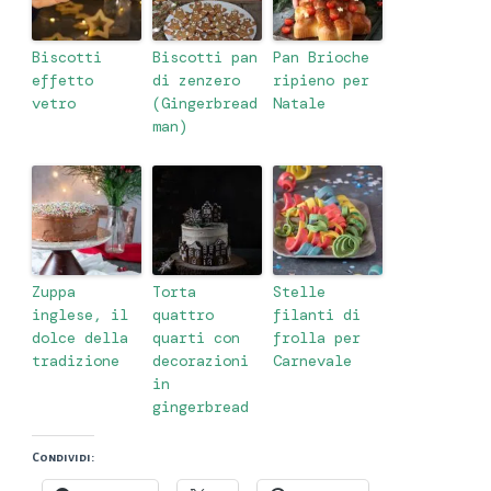
Biscotti
Biscotti pan
Pan Brioche
effetto
di zenzero
ripieno per
vetro
(Gingerbread
Natale
man)
Zuppa
Torta
Stelle
inglese, il
quattro
filanti di
dolce della
quarti con
frolla per
tradizione
decorazioni
Carnevale
in
gingerbread
Condividi: