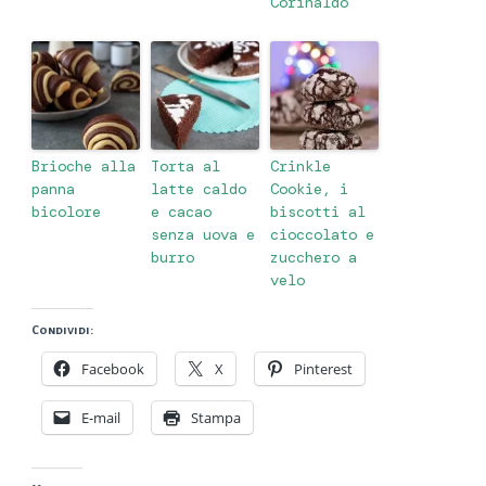
Corinaldo
Brioche alla
Torta al
Crinkle
panna
latte caldo
Cookie, i
bicolore
e cacao
biscotti al
senza uova e
cioccolato e
burro
zucchero a
velo
Condividi:
Facebook
X
Pinterest
E-mail
Stampa