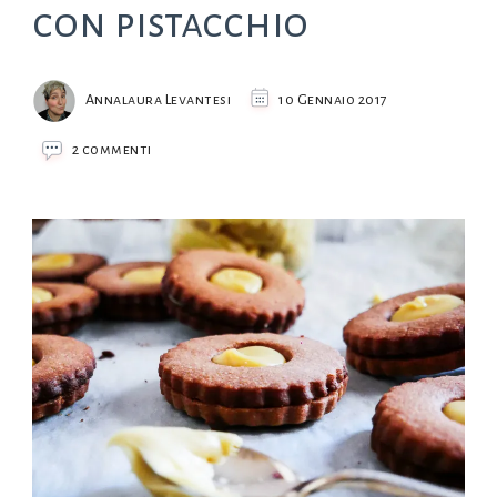
con pistacchio
Annalaura Levantesi
10 Gennaio 2017
su
2 commenti
Biscotti
occhio
di
bue
con
pistacchio