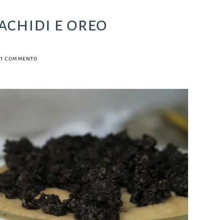
achidi e oreo
su
1 commento
Bicchierini
burro
d’arachidi
e
oreo