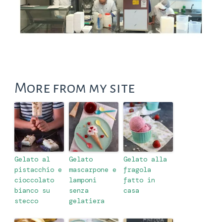
More from my site
Gelato al
Gelato
Gelato alla
pistacchio e
mascarpone e
fragola
cioccolato
lamponi
fatto in
bianco su
senza
casa
stecco
gelatiera