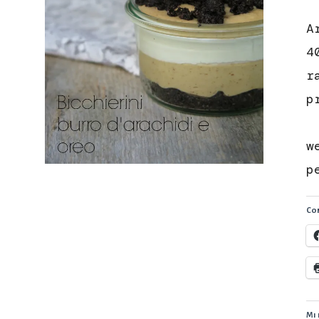
A
4
r
p
E
w
p
Con
Mi 