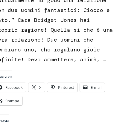
Attualmente mi godo una relazione
senza
cottura
on due uomini fantastici: Ciocco e
ato.” Cara Bridget Jones hai
roprio ragione! Quella si che è una
era relazione! Due uomini che
embrano uno, che regalano gioie
nfinite! Devo ammettere, ahimè, …
dividi:
Facebook
X
Pinterest
E-mail
Stampa
piace: