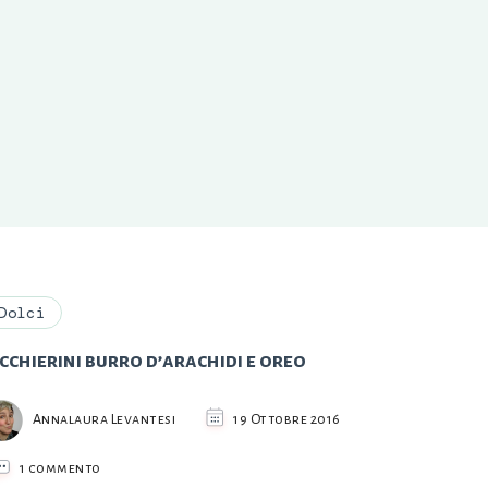
Dolci
cchierini burro d’arachidi e oreo
Annalaura Levantesi
19 Ottobre 2016
su
1 commento