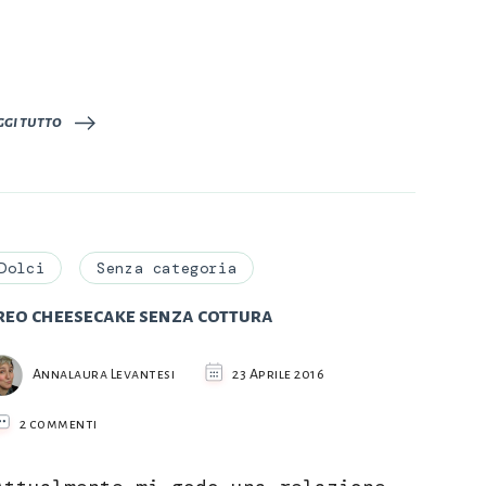
ggi tutto
Dolci
Senza categoria
reo cheesecake senza cottura
Annalaura Levantesi
23 Aprile 2016
su
2 commenti
Oreo
cheesecake