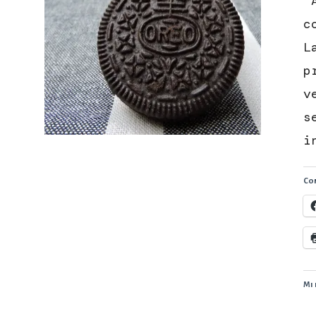
“
c
L
p
v
s
i
Con
Mi 