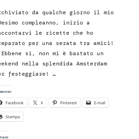
Bicchierini
burro
rchiviato da qualche giorno il mio
d’arachidi
e
0esimo compleanno, inizio a
oreo
accontarvi le ricette che ho
reparato per una serata tra amici!
bbene si, non mi è bastato un
eekend nella splendida Amsterdam
er festeggiare! …
dividi:
Facebook
X
Pinterest
E-mail
Stampa
piace: