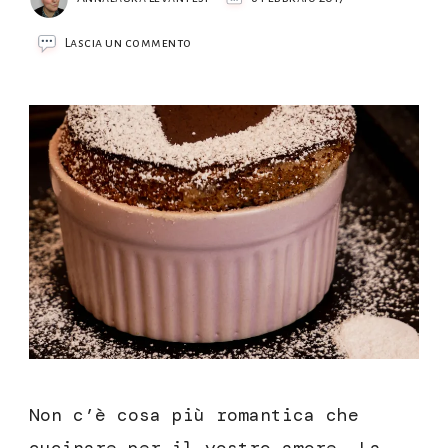
su
Lascia un commento
Souffle
al
cioccolato
Non c’è cosa più romantica che