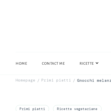
HOME
CONTACT ME
RICETTE
Homepage
Primi piatti
Gnocchi melan
/
/
Primi piatti
Ricette vegetariane