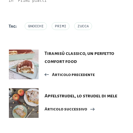
In "Primi piatti"
Tag:
GNOCCHI
PRIMI
ZUCCA
Navigazione
Tiramisù classico, un perfetto
comfort food
articoli
Articolo precedente
Apfelstrudel, lo strudel di mele
Articolo successivo