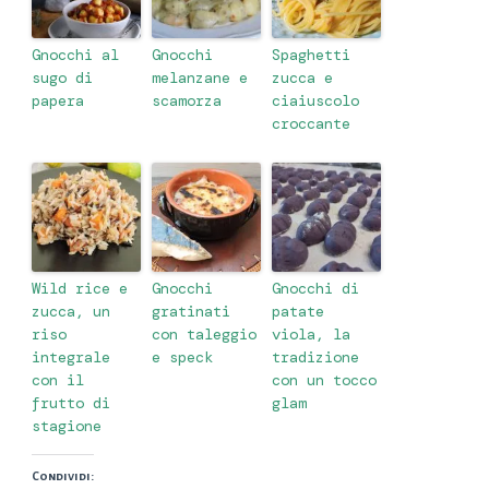
Gnocchi al
Gnocchi
Spaghetti
sugo di
melanzane e
zucca e
papera
scamorza
ciaiuscolo
croccante
Wild rice e
Gnocchi
Gnocchi di
zucca, un
gratinati
patate
riso
con taleggio
viola, la
integrale
e speck
tradizione
con il
con un tocco
frutto di
glam
stagione
Condividi: