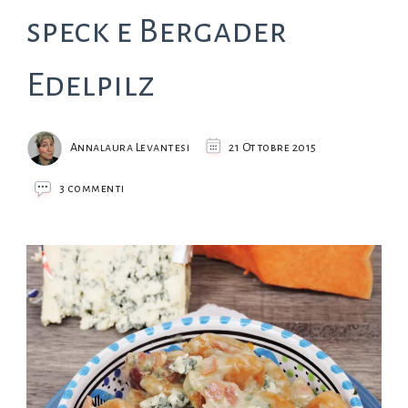
speck e Bergader
Edelpilz
Annalaura Levantesi
21 Ottobre 2015
su
3 commenti
Gnocchi
di
zucca
con
speck
e
Bergader
Edelpilz