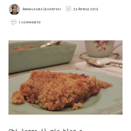
Annalaura Levantesi
23 Aprile 2016
su
1 commento
Crumble
di
mele