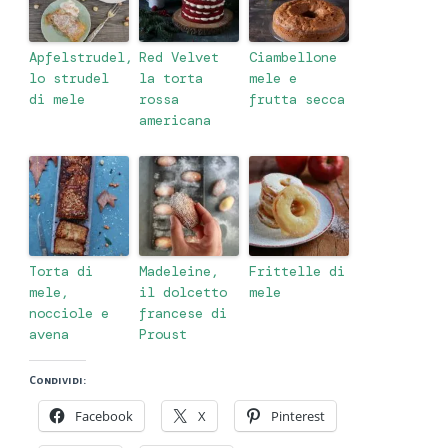
Apfelstrudel,
Red Velvet
Ciambellone
lo strudel
la torta
mele e
di mele
rossa
frutta secca
americana
Torta di
Madeleine,
Frittelle di
mele,
il dolcetto
mele
nocciole e
francese di
avena
Proust
Condividi:
Facebook
X
Pinterest