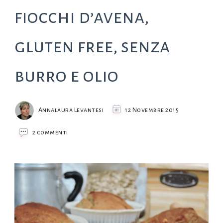
fiocchi d’avena,
gluten free, senza
burro e olio
Annalaura Levantesi
12 Novembre 2015
su
2 commenti
Muffin
banana
e
fiocchi
d’avena,
gluten
free,
senza