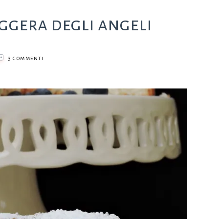
eggera degli angeli
su
3 commenti
Angel
Cake,
la
torta
leggera
degli
angeli