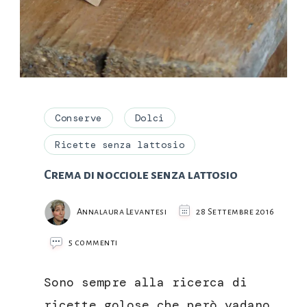
Conserve
Dolci
Ricette senza lattosio
Crema di nocciole senza lattosio
Annalaura Levantesi
28 Settembre 2016
su
5 commenti
Crema
di
Sono sempre alla ricerca di
nocciole
senza
ricette golose che però vadano