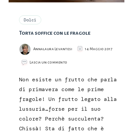
Dolci
Torta soffice con le fragole
Annalaura Levantesi
14 Maggio 2017
su
Lascia un commento
Torta
soffice
Non esiste un frutto che parla
con
le
di primavera come le prime
fragole
fragole! Un frutto legato alla
lussuria…forse per il suo
colore? Perchè succulenta?
Chissà! Sta di fatto che è