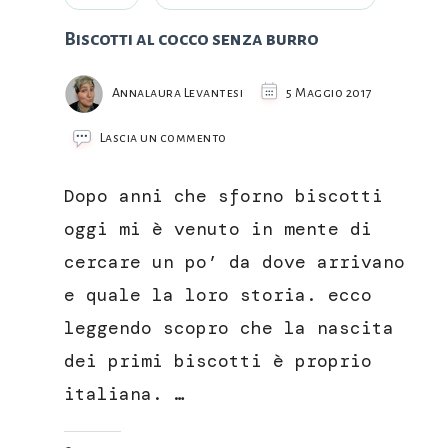
Biscotti al cocco senza burro
Annalaura Levantesi
5 Maggio 2017
su
Lascia un commento
Biscotti
al
Dopo anni che sforno biscotti
cocco
senza
oggi mi è venuto in mente di
burro
cercare un po’ da dove arrivano
e quale la loro storia. ecco
leggendo scopro che la nascita
dei primi biscotti è proprio
italiana. …