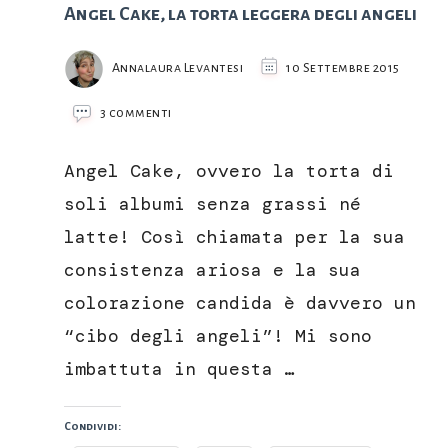
Angel Cake, la torta leggera degli angeli
Annalaura Levantesi
10 Settembre 2015
su
3 commenti
Angel
Cake,
Angel Cake, ovvero la torta di
la
torta
soli albumi senza grassi né
leggera
latte! Così chiamata per la sua
degli
angeli
consistenza ariosa e la sua
colorazione candida è davvero un
“cibo degli angeli”! Mi sono
imbattuta in questa …
Condividi: