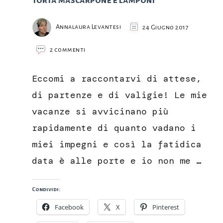
Torta mascarpone e lamponi
Annalaura Levantesi
24 Giugno 2017
su
2 commenti
Torta
mascarpone
Eccomi a raccontarvi di attese,
e
lamponi
di partenze e di valigie! Le mie
vacanze si avvicinano più
rapidamente di quanto vadano i
miei impegni e così la fatidica
data è alle porte e io non me …
Condividi:
Facebook
X
Pinterest