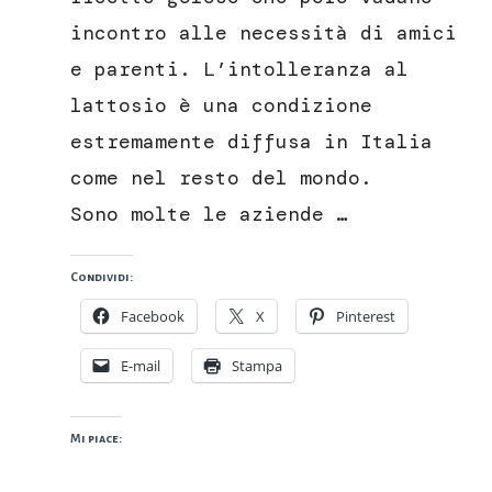
lattosio
incontro alle necessità di amici
e parenti. L’intolleranza al
lattosio è una condizione
estremamente diffusa in Italia
come nel resto del mondo.
Sono molte le aziende …
Condividi:
Facebook
X
Pinterest
E-mail
Stampa
Mi piace: