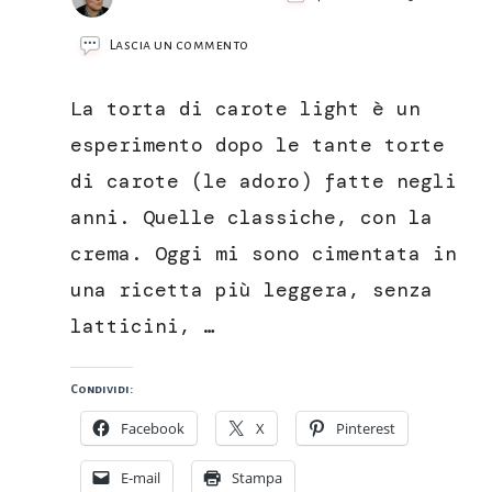
su
Lascia un commento
Torta
di
La torta di carote light è un
carote
light,
esperimento dopo le tante torte
senza
di carote (le adoro) fatte negli
burro,
latte
anni. Quelle classiche, con la
e
crema. Oggi mi sono cimentata in
con
farina
una ricetta più leggera, senza
di
latticini, …
segale
Condividi:
Facebook
X
Pinterest
E-mail
Stampa