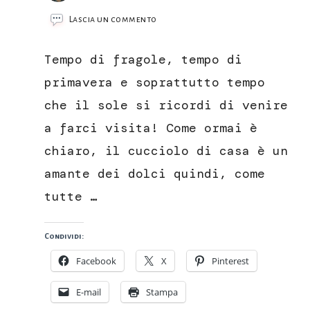
su
Lascia un commento
Torta
alle
Tempo di fragole, tempo di
fragole
senza
primavera e soprattutto tempo
uova
che il sole si ricordi di venire
e
senza
a farci visita! Come ormai è
burro
chiaro, il cucciolo di casa è un
amante dei dolci quindi, come
tutte …
Condividi:
Facebook
X
Pinterest
E-mail
Stampa