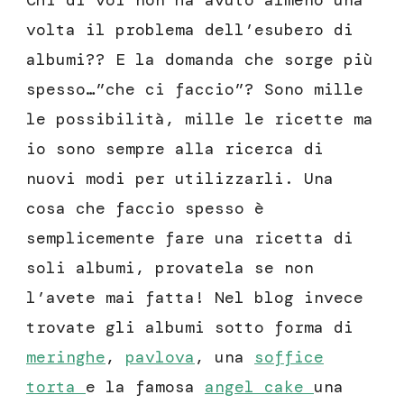
Chi di voi non ha avuto almeno una
volta il problema dell’esubero di
albumi?? E la domanda che sorge più
spesso…”che ci faccio”? Sono mille
le possibilità, mille le ricette ma
io sono sempre alla ricerca di
nuovi modi per utilizzarli. Una
cosa che faccio spesso è
semplicemente fare una ricetta di
soli albumi, provatela se non
l’avete mai fatta! Nel blog invece
trovate gli albumi sotto forma di
meringhe
,
pavlova
, una
soffice
torta
e la famosa
angel cake
una