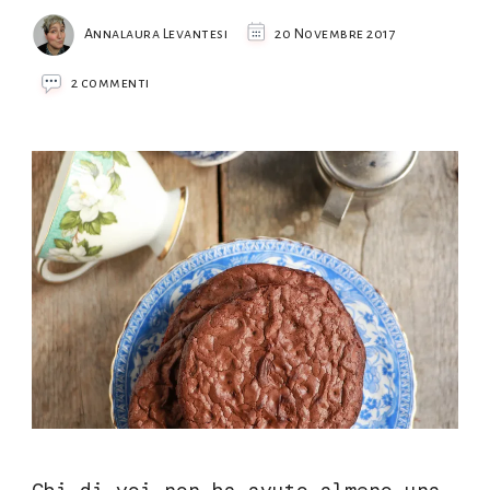
Annalaura Levantesi
20 Novembre 2017
su
2 commenti
Biscotti
albumi
e
cacao