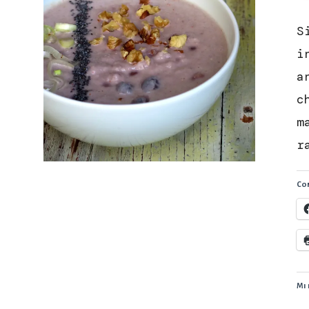
S
i
a
c
m
r
Con
Mi 