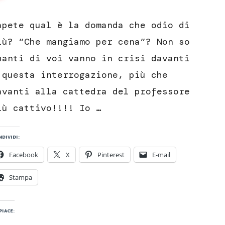
Crocchette
di
apete qual è la domanda che odio di
cavolfiore
con
iù? “Che mangiamo per cena”? Non so
salsa
uanti di voi vanno in crisi davanti
di
peperoni
 questa interrogazione, più che
avanti alla cattedra del professore
iù cattivo!!!! Io …
dividi:
Facebook
X
Pinterest
E-mail
Stampa
piace: