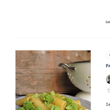
Le
P
I