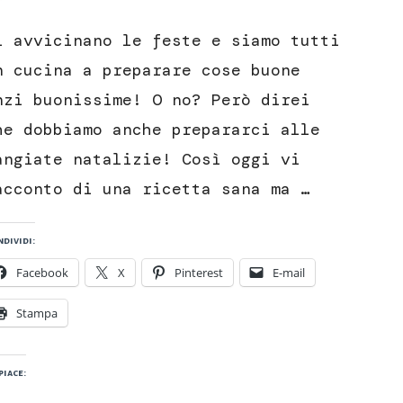
Zuppa
di
i avvicinano le feste e siamo tutti
cavolfiore
rosa
n cucina a preparare cose buone
nzi buonissime! O no? Però direi
he dobbiamo anche prepararci alle
angiate natalizie! Così oggi vi
acconto di una ricetta sana ma …
dividi:
Facebook
X
Pinterest
E-mail
Stampa
piace: