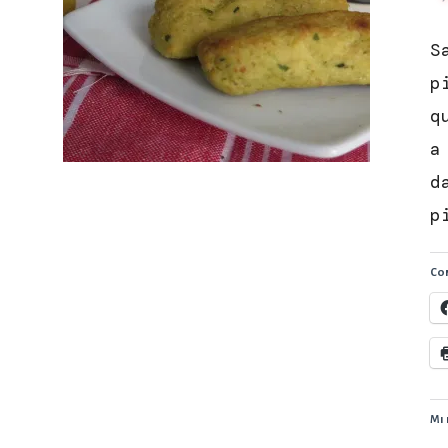
S
p
q
a
d
p
Con
Mi 