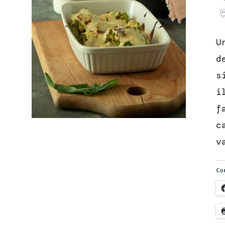
U
d
s
i
f
c
v
Con