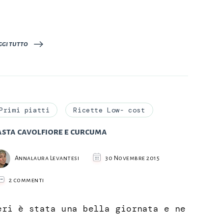
ggi tutto
Primi piatti
Ricette Low- cost
asta cavolfiore e curcuma
Annalaura Levantesi
30 Novembre 2015
su
2 commenti
Pasta
cavolfiore
eri è stata una bella giornata e ne
e