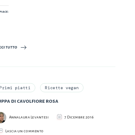
piace:
ggi tutto
Primi piatti
Ricette vegan
ppa di cavolfiore rosa
Annalaura Levantesi
7 Dicembre 2016
su
Lascia un commento