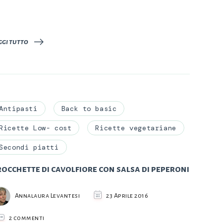
ggi tutto
Antipasti
Back to basic
Ricette Low- cost
Ricette vegetariane
Secondi piatti
occhette di cavolfiore con salsa di peperoni
Annalaura Levantesi
23 Aprile 2016
su
2 commenti