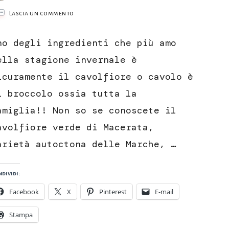
su
Lascia un commento
Cavolfiore
gratinato
no degli ingredienti che più amo
con
la
ella stagione invernale è
besciamella
icuramente il cavolfiore o cavolo è
l broccolo ossia tutta la
amiglia!! Non so se conoscete il
avolfiore verde di Macerata,
arietà autoctona delle Marche, …
dividi:
Facebook
X
Pinterest
E-mail
Stampa