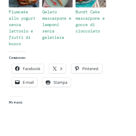
Plumcake
Gelato
Bundt Cake
allo yogurt
mascarpone e
mascarpone e
senza
lamponi
gocce di
lattosio e
senza
cioccolato
frutti di
gelatiera
bosco
Condividi:
Facebook
X
Pinterest
E-mail
Stampa
Mi piace: