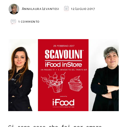
Annalaura Levantesi
12 Luglio 2017
su
1 commento
torta
in
vasetto