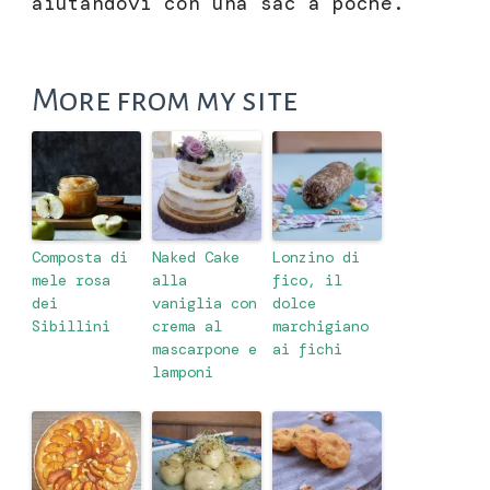
aiutandovi con una sac a poche.
More from my site
Composta di
Naked Cake
Lonzino di
mele rosa
alla
fico, il
dei
vaniglia con
dolce
Sibillini
crema al
marchigiano
mascarpone e
ai fichi
lamponi