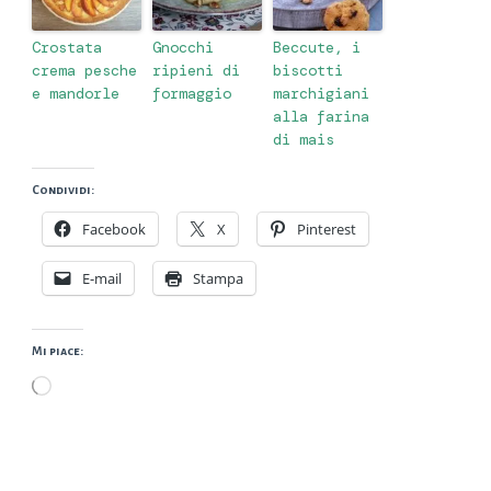
Crostata
Gnocchi
Beccute, i
crema pesche
ripieni di
biscotti
e mandorle
formaggio
marchigiani
alla farina
di mais
Condividi:
Facebook
X
Pinterest
E-mail
Stampa
Mi piace:
Caricamento
in
corso…