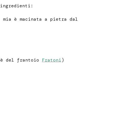
ingredienti:
 mia è macinata a pietra dal
 è del frantoio
Fratoni
)
e