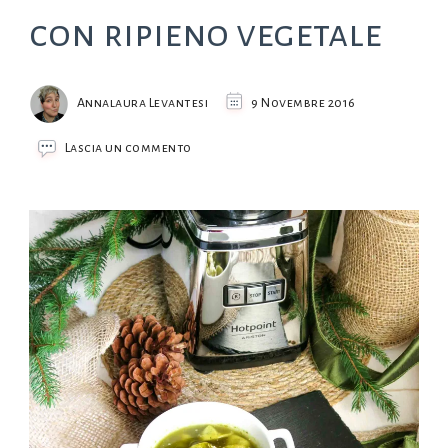
con ripieno vegetale
Annalaura Levantesi
9 Novembre 2016
su
Lascia un commento
Tortellini
in
brodo
con
ripieno
vegetale