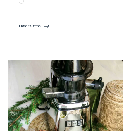
in
corso…
Leggi tutto