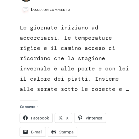
su
Lascia un commento
Tortellini
in
Le giornate iniziano ad
brodo
con
accorciarsi, le temperature
ripieno
rigide e il camino acceso ci
vegetale
ricordano che la stagione
invernale è alle porte e con lei
il calore dei piatti. Insieme
alle serate sotto le coperte e …
Condividi:
Facebook
X
Pinterest
E-mail
Stampa