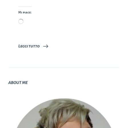
Mi piace:
Caricamento
in
corso…
Leggi tutto
ABOUT ME